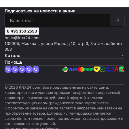
а
, цвет:
индика
атуры
диспл
емко
KNX
пка
Lit
Touc
55x55,
белый,
ция,
- 4
еем и
стная
Tecl
- 8
e,
h-
Подписаться
на новости и акции
6
оттено
цвет:
кнопки
датчи
кнопк
a 55
кно
55
MyDe
кнопо
к:
Белый,
- ,цвет:
ком
а, 6
X6,
пок
мм
sign
к,
глянце
оттено
шампа
влажн
кнопо
цвет
-
(K
Plus,
настр
вый
к:
нское
ости,
8 495 150 2593
к,
:
Бел
NX
цвет:
ойка
Глянце
Z35 v2
360°
Чёр
ый
Sec
Чёрн
hello@knx24.com
на
вый
настр
ный
ure
ый
105005, Москва г. улица Радио д 10, стр 3, 3 этаж, кабинет
360°
ойка
)
303
Каталог
Помощь
© 2026 KNX24.com. Все представленные на сайте цены,
характеристики и условия продажи товаров носят справочный
характер и не являются публичной офертой в смысле
соответствующих норм гражданского законодательства.
Оформление заказа на сайте является направлением заявки на
приобретение товара. Договор купли-продажи считается
заключённым только после подтверждения заказа продавцом и
согласования всех условий.
Конфиденциальность
Оферта