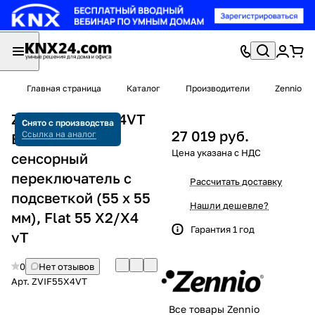
Главная страница
Каталог
Производители
Zennio
Zennio ZVIF55X4VT
Снято с производства
27 019 руб.
Ссылка на аналог
Емкостный
сенсорный
переключатель с
Рассчитать доставку
подсветкой (55 x 55
Нашли дешевле?
мм), Flat 55 X2/X4
Гарантия 1 год
vT
0
Нет отзывов
Арт.
ZVIF55X4VT
Все товары Zennio