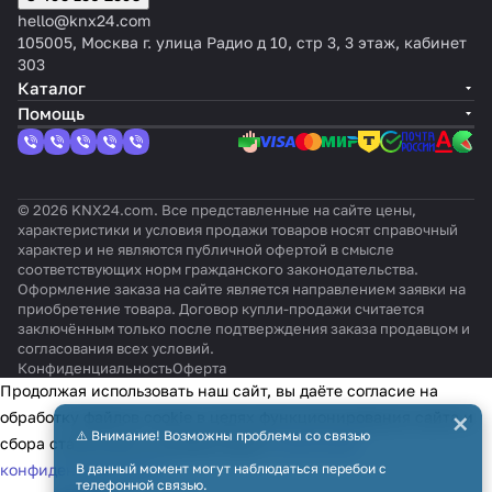
ойка
входит
белы
цвет:
кан
Чёр
Se
брян
Чёр
hello@knx24.com
на
в
й
Чёрный
аль
ный
cur
ый
ный
105005, Москва г. улица Радио д 10, стр 3, 3 этаж, кабинет
360°
компле
ный
e)
303
кт)
Каталог
Помощь
© 2026 KNX24.com. Все представленные на сайте цены,
характеристики и условия продажи товаров носят справочный
характер и не являются публичной офертой в смысле
соответствующих норм гражданского законодательства.
Оформление заказа на сайте является направлением заявки на
приобретение товара. Договор купли-продажи считается
заключённым только после подтверждения заказа продавцом и
согласования всех условий.
Конфиденциальность
Оферта
Продолжая использовать наш сайт, вы даёте согласие на
×
обработку файлов cookie в целях функционирования сайта и
⚠️ Внимание! Возможны проблемы со связью
сбора статистики в соответствии с
политикой
конфиденциальности
В данный момент могут наблюдаться перебои с
телефонной связью.