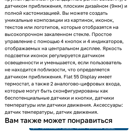
датчиком приближения, плоским дизайном (9мм) и
полной кастомизацией. Вы можете создать
уникальные композиции из картинок, иконок,
текстов или логотипов, которые отобразятся на
высокопрочном закаленном стекле. Простое
управление с помощью 4 кнопок и 4 индикаторов,
отображаемых на центральном дисплее. Яркость
подсветки иконок регулируется датчиком
освещенности и уменьшается, если пользователь
не находится поблизости, что определяется
датчиком приближения. Flat 55 Display имеет
термостат, а также 2 аналогово-цифровых входа,
которые могут быть сконфигурированы как
беспотенциальные датчики и кнопки, датчики
температуры или датчики движения. Аксессуары:
датчик температуры, датчик движения.
Снято с
Снято с
Вам также может понравиться
производства
производства
Снято с
Снято с
Ссылка на
Снято с
Снято с
Ссылка на
производства
производства
аналог
производства
производства
аналог