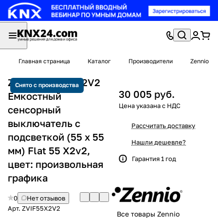
Главная страница
Каталог
Производители
Zennio
Zennio ZVIF55X2V2
Снято с производства
30 005 руб.
Емкостный
сенсорный
выключатель с
Рассчитать доставку
подсветкой (55 x 55
Нашли дешевле?
мм) Flat 55 X2v2,
Гарантия 1 год
цвет: произвольная
графика
0
Нет отзывов
Арт.
ZVIF55X2V2
Все товары Zennio