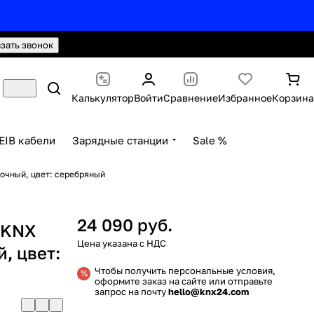
hello@knx24.com
Валюта: Рубли (RUB)
азать звонок
Калькулятор
Войти
Сравнение
Избранное
Корзина
EIB кабели
Зарядные станции
Sale %
почный, цвет: серебряный
24 090 руб.
 KNX
й, цвет:
Чтобы получить персональные условия,
оформите заказ на сайте или отправьте
запрос на почту
hello@knx24.com