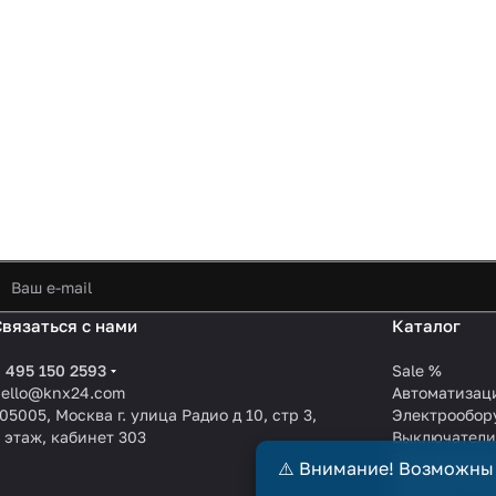
Связаться с нами
Каталог
 495 150 2593
Sale %
hello@knx24.com
Автоматизац
05005, Москва г. улица Радио д 10, стр 3,
Электрообор
 этаж, кабинет 303
Выключател
Производите
⚠️ Внимание! Возможны
KNX EIB кабе