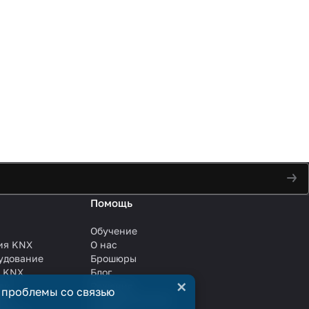
Помощь
Обучение
ия KNX
О нас
удование
Брошюры
и KNX
Блог
×
ли
Решения
 проблемы со связью
ли
Сотрудничество