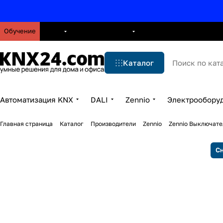
Обучение
О нас
Брошюры
Блог
Решения
Бренды
Ус
Каталог
Автоматизация KNX
DALI
Zennio
Электрообору
Главная страница
Каталог
Производители
Zennio
Zennio Выключате
Сн