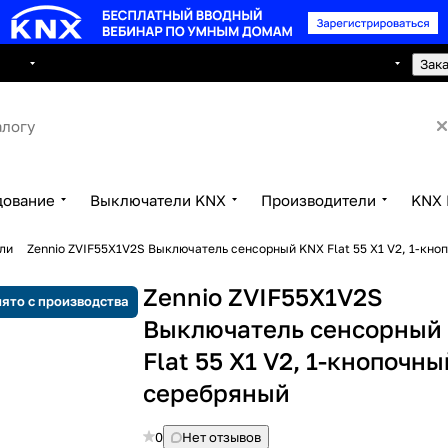
8 495 150 2593
луги
Сотрудничество
Контакты
Зак
дование
Выключатели KNX
Производители
KNX 
ли
Zennio ZVIF55X1V2S Выключатель сенсорный KNX Flat 55 X1 V2, 1-кно
Zennio ZVIF55X1V2S
ято с производства
Выключатель сенсорный
Flat 55 X1 V2, 1-кнопочны
серебряный
0
Нет отзывов