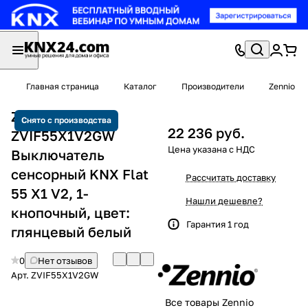
Главная страница
Каталог
Производители
Zennio
Zennio
Снято с производства
22 236 руб.
ZVIF55X1V2GW
Выключатель
сенсорный KNX Flat
Рассчитать доставку
55 X1 V2, 1-
Нашли дешевле?
кнопочный, цвет:
Гарантия 1 год
глянцевый белый
0
Нет отзывов
Арт.
ZVIF55X1V2GW
Все товары Zennio