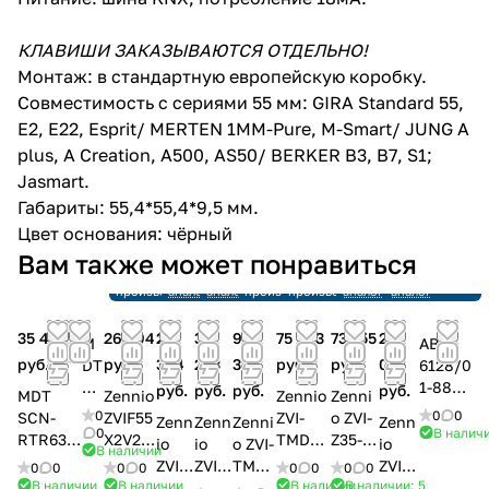
КЛАВИШИ ЗАКАЗЫВАЮТСЯ ОТДЕЛЬНО!
Монтаж: в стандартную европейскую коробку.
Совместимость с сериями 55 мм: GIRA Standard 55,
E2, E22, Esprit/ MERTEN 1MM-Pure, M-Smart/ JUNG A
plus, A Creation, A500, AS50/ BERKER B3, B7, S1;
Jasmart.
Габариты: 55,4*55,4*9,5 мм.
Цвет основания: чёрный
Снято с
Снято с
Снято с
Снято с
Вам также может понравиться
производства
производства
производства
производства
Снято с
Ссылка на
Ссылка на
Снято с
Снято с
Ссылка на
Ссылка на
производства
аналог
аналог
производства
производства
аналог
аналог
35 469
26 394
26
30
99
75 633
73 755
27
M
ABB
руб.
руб.
394
253
313
руб.
руб.
019
DT
6128/0
BE
1-884-
руб.
руб.
руб.
руб.
MDT
Zennio
Zennio
Zenni
-
500
0
0
0
SCN-
ZVIF55
ZVI-
o ZVI-
Zenn
Zenn
Zenni
Zenn
GB
Термо
0
В налич
RTR63O
X2V2S
TMDV-
Z35-W
io
io
o ZVI-
io
В наличии
ZS
регуля
.01
Емкос
PA
Z35/
ZVI-
ZVI-
TMD
ZVIF5
0
0
0
0
0
0
0
0
.01
тор
Комнат
тный
TMD-
Панел
В наличии
В наличии
В наличии
В наличии: 5
F55X
F55X
D-C
5X4V