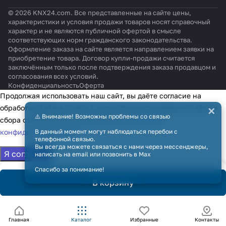
© 2026 KNX24.com. Все представленные на сайте цены,
характеристики и условия продажи товаров носят справочный
характер и не являются публичной офертой в смысле
соответствующих норм гражданского законодательства.
Оформление заказа на сайте является направлением заявки на
приобретение товара. Договор купли-продажи считается
заключённым только после подтверждения заказа продавцом и
согласования всех условий.
Конфиденциальность
Оферта
Продолжая использовать наш сайт, вы даёте согласие на
×
обработку файлов cookie в целях функционирования сайта и
⚠️ Внимание! Возможны проблемы со связью
сбора статистики в соответствии с
политикой
конфиденциальности
В данный момент могут наблюдаться перебои с
телефонной связью.
Вы всегда можете связаться с нами через мессенджеры,
Я согласен
написать на email или позвонить в Max
Спасибо за понимание!
В корзину
Главная
Каталог
Избранные
Контакты