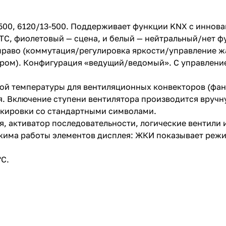
-500, 6120/13-500. Поддерживает функции KNX с иннов
TC, фиолетовый — сцена, и белый — нейтральный/нет ф
раво (коммутация/регулировка яркости/управление ж
ром). Конфигурация «ведущий/ведомый». С управление
ой температуры для вентиляционных конвекторов (фанко
я. Включение ступени вентилятора производится вручн
аркировки со стандартными символами.
ия, активатор последовательности, логические вентили 
ежима работы элементов дисплея: ЖКИ показывает режи
°C.