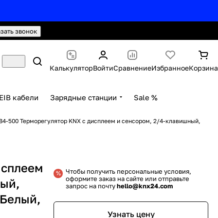
hello@knx24.com
Валюта: Рубли (RUB)
азать звонок
Калькулятор
Войти
Сравнение
Избранное
Корзина
EIB кабели
Зарядные станции
Sale %
84-500 Терморегулятор KNX с дисплеем и сенсором, 2/4-клавишный,
исплеем
Чтобы получить персональные условия,
оформите заказ на сайте или отправьте
ный,
запрос на почту
hello@knx24.com
 Белый,
Узнать цену