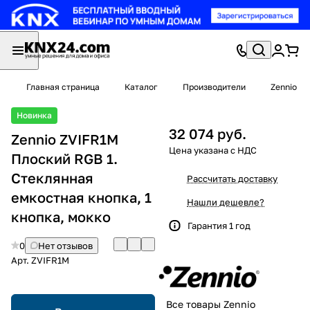
Главная страница
Каталог
Производители
Zennio
Новинка
32 074 руб.
Zennio ZVIFR1M
Плоский RGB 1.
Стеклянная
Рассчитать доставку
емкостная кнопка, 1
Нашли дешевле?
кнопка, мокко
Гарантия 1 год
0
Нет отзывов
Арт.
ZVIFR1M
Все товары Zennio