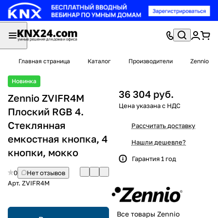
Главная страница
Каталог
Производители
Zennio
Новинка
36 304 руб.
Zennio ZVIFR4M
Плоский RGB 4.
Стеклянная
Рассчитать доставку
емкостная кнопка, 4
Нашли дешевле?
кнопки, мокко
Гарантия 1 год
0
Нет отзывов
Арт.
ZVIFR4M
Все товары Zennio