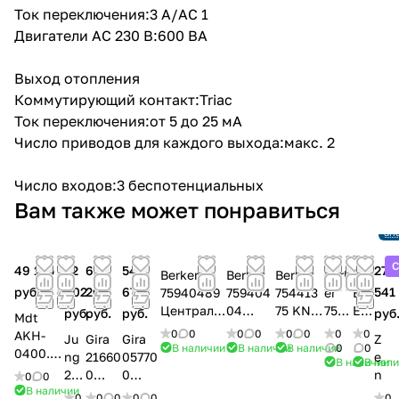
Ток переключения:3 A/AC 1
Двигатели AC 230 В:600 ВА
Выход отопления
Коммутирующий контакт:Triac
Ток переключения:от 5 до 25 мA
Число приводов для каждого выхода:макс. 2
Число входов:3 беспотенциальных
Сн
Вам также может понравиться
пр
Сс
ан
С
49 135
52
61
54
27
Berker
Berker
Berker
Berk
AB
руб.
802
203
670
541
75940489
759404
754413
er
B
Централь
04
75 KNX
7531
ER
руб.
руб.
руб.
руб
Mdt
ная плата
Центра
CO2-
620
/U
0
0
0
0
0
0
0
0
AKH-
Ju
Gira
Gira
Z
для
льная
Датчик
3
1.1
В наличии
В наличии
В наличии
0
0
0400.0
ng
21660
05770
e
В наличии
В нал
вставки
плата
с
Исп
Эл
3
233
0
0
n
0
0
сенсора,
для
регули
олн
ект
Привод
В наличии
6R
Устро
Темпе
n
0
0
0
0
0
0