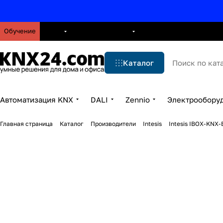
Обучение
О нас
Брошюры
Блог
Решения
Бренды
Ус
Каталог
Автоматизация KNX
DALI
Zennio
Электрообору
Главная страница
Каталог
Производители
Intesis
Intesis IBOX-KNX-