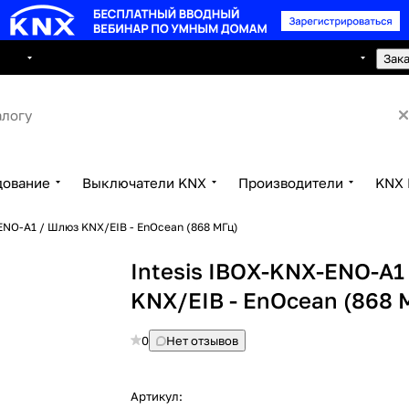
8 495 150 2593
луги
Сотрудничество
Контакты
Зак
дование
Выключатели KNX
Производители
KNX 
ENO-A1 / Шлюз KNX/EIB - EnOcean (868 МГц)
Intesis IBOX-KNX-ENO-A1
KNX/EIB - EnOcean (868 
0
Нет отзывов
Артикул: