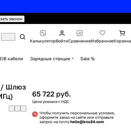
hello@knx24.com
Валюта: Рубли (RUB)
азать звонок
Калькулятор
Войти
Сравнение
Избранное
Корзина
EIB кабели
Зарядные станции
Sale %
 / Шлюз
65 722 руб.
МГц)
Чтобы получить персональные условия,
оформите заказ на сайте или отправьте
запрос на почту
hello@knx24.com