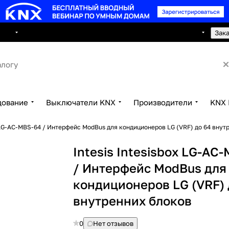
8 495 150 2593
луги
Сотрудничество
Контакты
Зак
дование
Выключатели KNX
Производители
KNX 
x LG-AC-MBS-64 / Интерфейс ModBus для кондиционеров LG (VRF) до 64 внут
Intesis Intesisbox LG-AC
/ Интерфейс ModBus для
кондиционеров LG (VRF) 
внутренних блоков
0
Нет отзывов