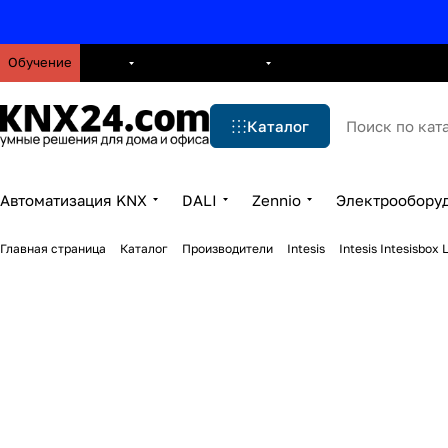
Обучение
О нас
Брошюры
Блог
Решения
Бренды
Ус
Каталог
Автоматизация KNX
DALI
Zennio
Электрообору
Главная страница
Каталог
Производители
Intesis
Intesis Intesisbo