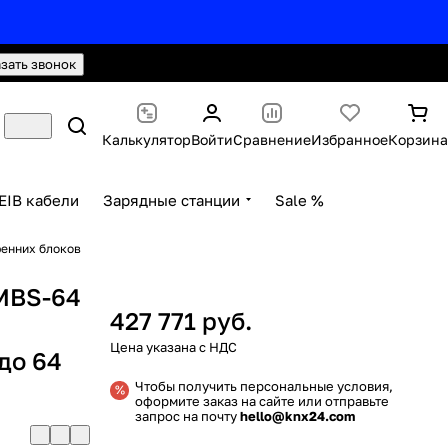
hello@knx24.com
Валюта: Рубли (RUB)
азать звонок
Калькулятор
Войти
Сравнение
Избранное
Корзина
EIB кабели
Зарядные станции
Sale %
ренних блоков
-MBS-64
427 771 руб.
до 64
Чтобы получить персональные условия,
оформите заказ на сайте или отправьте
запрос на почту
hello@knx24.com