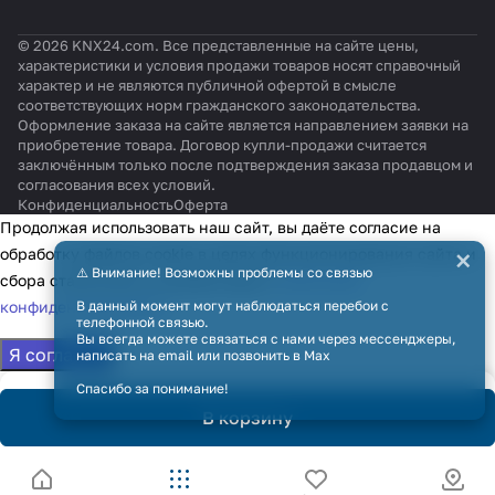
блоко
VRF)
estic
PACi)
i
vT
в
)
(Dom
© 2026 KNX24.com. Все представленные на сайте цены,
estic)
характеристики и условия продажи товаров носят справочный
характер и не являются публичной офертой в смысле
соответствующих норм гражданского законодательства.
Оформление заказа на сайте является направлением заявки на
приобретение товара. Договор купли-продажи считается
заключённым только после подтверждения заказа продавцом и
согласования всех условий.
Конфиденциальность
Оферта
Продолжая использовать наш сайт, вы даёте согласие на
×
обработку файлов cookie в целях функционирования сайта и
⚠️ Внимание! Возможны проблемы со связью
сбора статистики в соответствии с
политикой
конфиденциальности
В данный момент могут наблюдаться перебои с
телефонной связью.
Вы всегда можете связаться с нами через мессенджеры,
Я согласен
написать на email или позвонить в Max
Спасибо за понимание!
В корзину