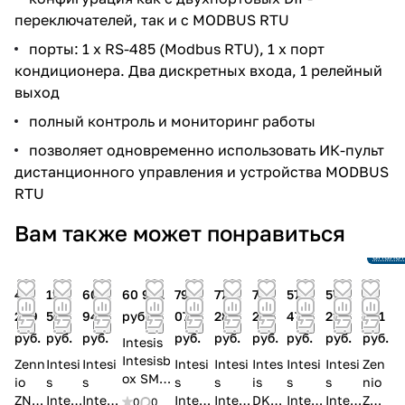
переключателей, так и с MODBUS RTU
порты: 1 x RS-485 (Modbus RTU), 1 x порт
кондиционера. Два дискретных входа, 1 релейный
выход
полный контроль и мониторинг работы
позволяет одновременно использовать ИК-пульт
дистанционного управления и устройства MODBUS
RTU
Снято 
Вам также может понравиться
произ
Ссылк
анало
46
113
60
60 941
790
77
77
577
57
50
249
501
941
руб.
075
288
288
476
216
491
руб.
руб.
руб.
руб.
руб.
руб.
руб.
руб.
руб.
Intesis
Intesisb
Zenn
Intesi
Intesi
Intesi
Intesi
Intes
Intesi
Intesi
Zen
ox SM-
io
s
s
s
s
is
s
s
nio
RC2-
ZN1
Intesi
Intesi
Intesi
Intesi
DK-
Intesi
Intesi
ZCL
0
0