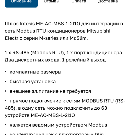
Описание
Отзывы
Оплата
Доставка
Шлюз Intesis ME-AC-MBS-1-2I1O для интеграции в
сеть Modbus RTU кондиционеров Mitsubishi
Electric серии M-series или Mr.Slim.
1 x RS-485 (Modbus RTU), 1 x порт кондиционера.
Два дискретных входа, 1 релейный выход
компактные размеры
быстрая установка
внешнее эл.питание не требуется
прямое подключение к сетям MODBUS RTU (RS-
485), в одну сеть можно подключить до 63
устройств ME-AC-MBS-1-2I1O
является ведомым устройством Modbus
конфигурация как с двухпортовых DIP-