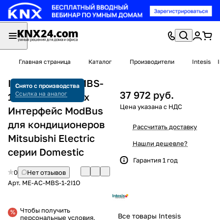
Главная страница
Каталог
Производители
Intesis
Intesis ME-AC-MBS-
Снято с производства
37 972 руб.
Ссылка на аналог
1-2I1O Intesisbox
Интерфейс ModBus
для кондиционеров
Рассчитать доставку
Mitsubishi Electric
Нашли дешевле?
серии Domestic
Гарантия 1 год
0
Нет отзывов
Арт.
ME-AC-MBS-1-2I1O
Чтобы получить
Все товары Intesis
персональные условия,