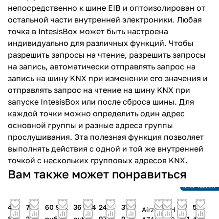
непосредственно к шине EIB и оптоизолирован от
остальной части внутренней электроники. Любая
точка в IntesisBox может быть настроена
индивидуально для различных функций. Чтобы
разрешить запросы на чтение, разрешить запросы
на запись, автоматически отправлять запрос на
запись на шину KNX при изменении его значения и
отправлять запрос на чтение на шину KNX при
запуске IntesisBox или после сброса шины. Для
каждой точки можно определить один адрес
основной группы и разные адреса группы
прослушивания. Эта полезная функция позволяет
выполнять действия с одной и той же внутренней
точкой с нескольких групповых адресов KNX.
Снято с
Снято с
Вам также может понравиться
производств
произв
Ссылка на
Ссылка 
аналог
аналог
44
737
60 941
36 834
246
37
44
50
Airzone
H
801
267
руб.
руб.
970
972
801
491