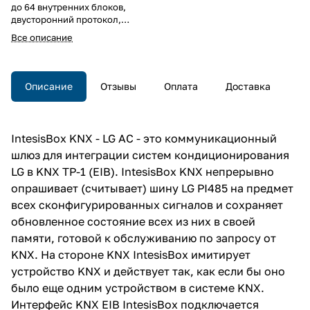
до 64 внутренних блоков,
двусторонний протокол,
полнофункциональное
Все описание
управление, на DIN рейку, 6TE
Описание
Отзывы
Оплата
Доставка
IntesisBox KNX - LG AC - это коммуникационный
шлюз для интеграции систем кондиционирования
LG в KNX TP-1 (EIB). IntesisBox KNX непрерывно
опрашивает (считывает) шину LG PI485 на предмет
всех сконфигурированных сигналов и сохраняет
обновленное состояние всех из них в своей
памяти, готовой к обслуживанию по запросу от
KNX. На стороне KNX IntesisBox имитирует
устройство KNX и действует так, как если бы оно
было еще одним устройством в системе KNX.
Интерфейс KNX EIB IntesisBox подключается