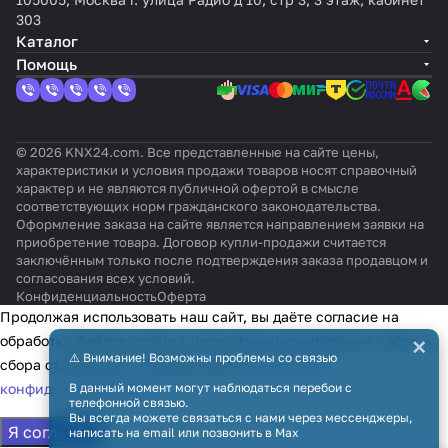
систем
VRF
Indu
в
неро
(сер
Digita
Indust
неро
ров
303
ы
(сери
strie
Sams
в LG
ии
l &
ries
в
Haier
Каталог
управл
и
s
ung
(сери
Dom
VRF
(FD,
Mide
(VRV)
Помощь
ения
ECOi,
(сер
(ECOi
й
estic
line)
KX6,
a
до 8
KNX
ECOg
ии
&
Com
и
INBA
KXR6)
(Com
внутр
TP-1
и
RAC
PACi)
merci
Mr.Sl
CTOS
merci
енних
PACi)
/ FD,
al и
im)
001R
al &
блоко
© 2026 KNX24.com. Все представленные на сайте цены,
VRF)
VRF)
000
VRV)
в
характеристики и условия продажи товаров носят справочный
характер и не являются публичной офертой в смысле
соответствующих норм гражданского законодательства.
Оформление заказа на сайте является направлением заявки на
приобретение товара. Договор купли-продажи считается
заключённым только после подтверждения заказа продавцом и
согласования всех условий.
Конфиденциальность
Оферта
Продолжая использовать наш сайт, вы даёте согласие на
×
обработку файлов cookie в целях функционирования сайта и
⚠️ Внимание! Возможны проблемы со связью
сбора статистики в соответствии с
политикой
конфиденциальности
В данный момент могут наблюдаться перебои с
телефонной связью.
Вы всегда можете связаться с нами через мессенджеры,
Я согласен
написать на email или позвонить в Max