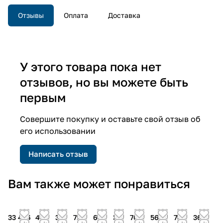
Отзывы
Оплата
Доставка
У этого товара пока нет
отзывов, но вы можете быть
первым
Совершите покупку и оставьте свой отзыв об
его использовании
Написать отзыв
Вам также может понравиться
33 456
416
36
713
60
36
76
56
730
365