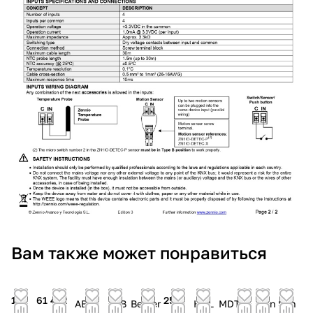
Вам также может понравиться
113
61 412
25
ABB
ABB
Berker
HDL
MDT
Din
Sch