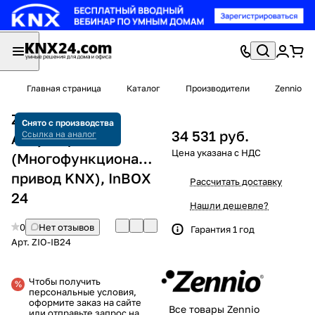
Главная страница
Каталог
Производители
Zennio
Zennio ZIO-IB24
Снято с производства
34 531 руб.
Ссылка на аналог
Актуатор
(Многофункциональный
привод KNX), InBOX
Рассчитать доставку
24
Нашли дешевле?
0
Нет отзывов
Гарантия 1 год
Арт.
ZIO-IB24
Чтобы получить
персональные условия,
оформите заказ на сайте
Все товары Zennio
или отправьте запрос на