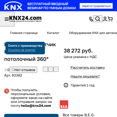
Главная страница
Каталог
Оборудование KNX для автома
B.E.G. 93382 Датчик
Снято с производства
38 272 руб.
Ссылка на аналог
KNX Standart,
потолочный 360°
Рассчитать доставку
0
Нет отзывов
Арт.
93382
Нашли дешевле?
Гарантия 1 год
Чтобы получить
персональные условия,
оформите заказ на сайте
или отправьте запрос на
почту
hello@knx24.com
Все товары B.E.G.