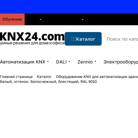
Обучение
О нас
Брошюры
Блог
Решения
Бренды
Ус
Каталог
Автоматизация KNX
DALI
Zennio
Электрообору
Главная страница
Каталог
Оборудование KNX для автоматизации здани
Белый, оттенок: Белоснежный, блестящий, RAL 9010