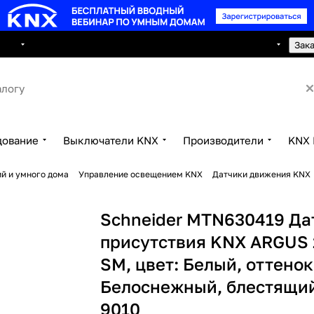
8 495 150 2593
луги
Сотрудничество
Контакты
Зак
дование
Выключатели KNX
Производители
KNX 
й и умного дома
Управление освещением KNX
Датчики движения KNX
Schneider MTN630419 Да
присутствия KNX ARGUS 
SM, цвет: Белый, оттенок
Белоснежный, блестящий
9010