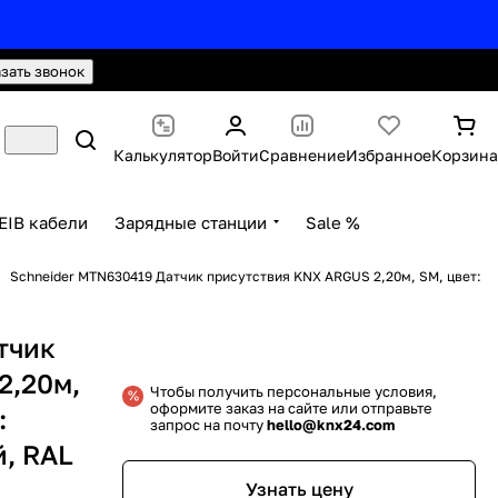
hello@knx24.com
Валюта: Рубли (RUB)
азать звонок
Калькулятор
Войти
Сравнение
Избранное
Корзина
EIB кабели
Зарядные станции
Sale %
Schneider MTN630419 Датчик присутствия KNX ARGUS 2,20м, SM, цвет:
тчик
2,20м,
Чтобы получить персональные условия,
оформите заказ на сайте или отправьте
:
запрос на почту
hello@knx24.com
, RAL
Узнать цену