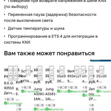
Поведение при возврате напряжения в шине KNX
(по выбору)
Переменная пауза (задержка) безопасности
после выключения света
Датчик температуры и шума
Программирование в ETS 4 для интеграции в
системы KNX
Снято с
Вам также может понравиться
производства
Ссылка на
аналог
38 272
31
102
104
32
Schnei
Gira
Berker
Int
Gira
руб.
630
506
210
281
der
0889
8534127
err
21050
MTN63
26
5
a
4
руб.
руб.
руб.
руб.
B.E.G.
1625
Датч
Инфрак
ITR
Датчи
0
0
0
0
0
0
0
0
0
93510
B.
Jung
Jung
Zen
Датчик
ик
расный
415
к
В наличии
В наличии
В наличии
0
В нали
Датчи
E.
A3281-
A3181-
nio
В наличии
движе
движ
датчик
-
прису
к
G.
1ANM
1AL
ZPD
0
0
ния
ения
движен
00
тстви
прису
В наличии
93
Униве
Униве
EZT
0
0
0
0
0
0
KNX
KNX
ия
03
я
тствия
80
рсаль
рсаль
PW
0
В наличии
В наличии
0
ARGUS
Stand
«Комфо
KN
Stand