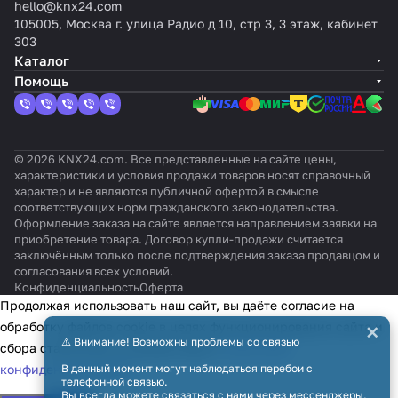
Слонова
Stan
L-
нок:
:
цвет:
hello@knx24.com
ый
ый
вый
я кость
dart,
KNX
Без
Лат
Шамп
105005, Москва г. улица Радио д 10, стр 3, 3 этаж, кабинет
PD4N
-DX,
отте
унь
ань
303
-
цве
нка
ант
Каталог
KNXs
т: -
ичн
Помощь
-ST-
ая
FC
© 2026 KNX24.com. Все представленные на сайте цены,
характеристики и условия продажи товаров носят справочный
характер и не являются публичной офертой в смысле
соответствующих норм гражданского законодательства.
Оформление заказа на сайте является направлением заявки на
приобретение товара. Договор купли-продажи считается
заключённым только после подтверждения заказа продавцом и
согласования всех условий.
Конфиденциальность
Оферта
Продолжая использовать наш сайт, вы даёте согласие на
×
обработку файлов cookie в целях функционирования сайта и
⚠️ Внимание! Возможны проблемы со связью
сбора статистики в соответствии с
политикой
конфиденциальности
В данный момент могут наблюдаться перебои с
телефонной связью.
Вы всегда можете связаться с нами через мессенджеры,