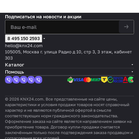
ROUND
Д
дат
Нержа
гр.,
Сер
Серы
Белый,
белый,
дат
WHITE
а
чик
веюща
chaley
ый,
й,
оттенок:
цвет:
чик
KNX,
т
дви
я
-
отте
оттен
Полярная
Белый
ом
Подписаться
на новости и акции
цвет:
ч
жен
сталь,
white,
нок:
ок:
белизна,
,
тем
Белый,
и
ия,
оттено
цвет:
Без
Лакир
с
оттено
пер
оттено
к
1,1м
к:
Белый
отте
ованы
эффектом
к:
ату
к:
8 495 150 2593
K
,
Лакир
,
нка
й
бархата
Альпи
ры
Близок
N
цве
hello@knx24.com
ованн
оттен
алюм
йский
к
X
т:
105005, Москва г. улица Радио д 10, стр 3, 3 этаж, кабинет
ый
ок:
иний
RAL 90
B
Ша
303
Chale
10
a
мпа
Каталог
y
si
нь
Помощь
c
© 2026 KNX24.com. Все представленные на сайте цены,
характеристики и условия продажи товаров носят справочный
характер и не являются публичной офертой в смысле
соответствующих норм гражданского законодательства.
Оформление заказа на сайте является направлением заявки на
приобретение товара. Договор купли-продажи считается
заключённым только после подтверждения заказа продавцом и
согласования всех условий.