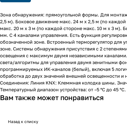
Зона обнаружения: прямоугольной формы. Для монтажно
2,5 м). Боковое движение макс. 24 м x 2,5 м (по каждо
макс. 20 м x 3 м (по каждой стороне макс. 10 м x 3 м).
мм. С 4 каналами управления. Есть функция регулиров
обозначенной зоне. Встроенный терморегулятор для у
зоне. Системы обнаружения присутствия с 2 степеням
освещения с максимум двумя независимыми каналами. 
света/алгоритмы для управления двумя зенитными фон
программируемых ИК-каналов (белый), включая 5 логич
обработка до двух значений внешней освещенности и
Соединения: Линия KNX: Клеммная колодка шины. Значен
Температурный диапазон устройства: от –5 °C до 45 °C.
Вам также может понравиться
Назад к списку