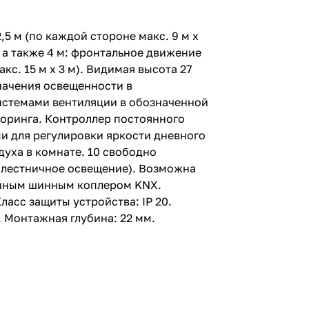
5 м (по каждой стороне макс. 9 м x
м, а также 4 м: фронтальное движение
акс. 15 м x 3 м). Видимая высота 27
начения освещенности в
истемами вентиляции в обозначенной
торинга. Контроллер постоянного
и для регулировки яркости дневного
уха в комнате. 10 свободно
и лестничное освещение). Возможна
оенным шинным коплером KNX.
асс защиты устройства: IP 20.
м. Монтажная глубина: 22 мм.