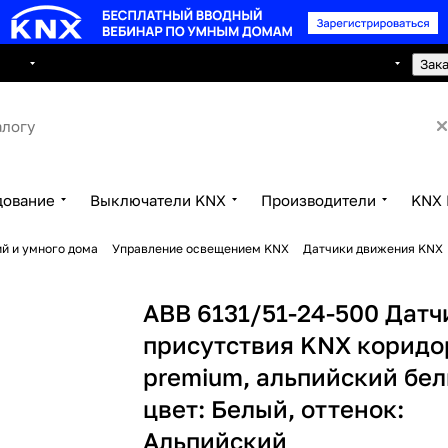
8 495 150 2593
луги
Сотрудничество
Контакты
Зак
дование
Выключатели KNX
Производители
KNX 
й и умного дома
Управление освещением KNX
Датчики движения KNX
ABB 6131/51-24-500 Датч
присутствия KNX корид
premium, альпийский бел
цвет: Белый, оттенок:
Альпийский