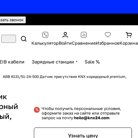
hello@knx24.com
Валюта: Рубли (RUB)
азать звонок
Калькулятор
Войти
Сравнение
Избранное
Корзина
EIB кабели
Зарядные станции
Sale %
ABB 6131/51-24-500 Датчик присутствия KNX коридорный premium,
ик
орный
Чтобы получить персональные условия,
оформите заказ на сайте или отправьте
ый,
запрос на почту
hello@knx24.com
Узнать цену