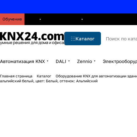
Обучение
О нас
Брошюры
Блог
Решения
Бренды
Ус
Каталог
Автоматизация KNX
DALI
Zennio
Электрообору
Главная страница
Каталог
Оборудование KNX для автоматизации здани
альпийский белый, цвет: Белый, оттенок: Альпийский