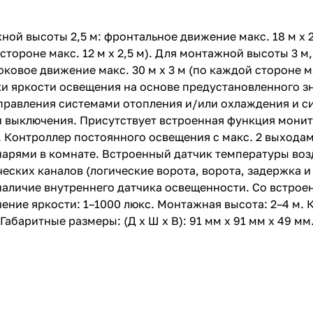
й высоты 2,5 м: фронтальное движение макс. 18 м x 2,
й стороне макс. 12 м x 2,5 м). Для монтажной высоты 3 
 Боковое движение макс. 30 м x 3 м (по каждой стороне м
ки яркости освещения на основе предустановленного з
правления системами отопления и/или охлаждения и с
и выключения. Присутствует встроенная функция мони
Контроллер постоянного освещения с макс. 2 выходам
арями в комнате. Встроенный датчик температуры возд
еских каналов (логические ворота, ворота, задержка 
 наличие внутреннего датчика освещенности. Со встр
ие яркости: 1–1000 люкс. Монтажная высота: 2–4 м. Кл
 Габаритные размеры: (Д x Ш x В): 91 мм х 91 мм х 49 м