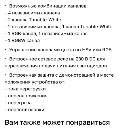
Возможные комбинации каналов:
– 4 независимых канала
– 2 канала Tunable-White
– 2 независимых канала, 1 канал Tunable-White
– 1 RGB-канал, 1 независимый канал
– 1 RGBW канал
Управление каналами цвета по HSV или RGB
Встроенное сетевое реле на 230 В DC для
переключения подачи питания светодиодов
Встроенная защита с демонстрацией в месте
положения устройства от:
– тока перегрузки
– перенапряжения
– перегрева
– переполюсовки
Снято с
Вам также может понравиться
производства
Ссылка на
Снято с