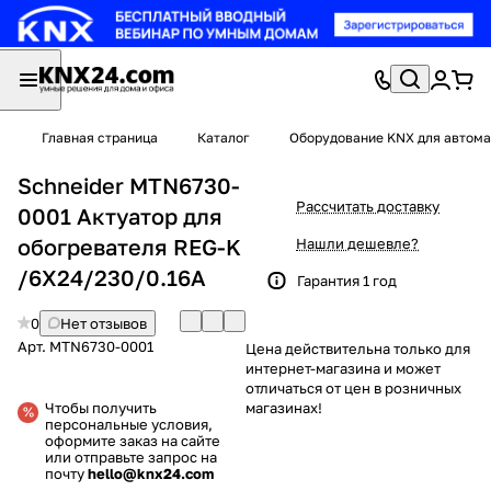
Главная страница
Каталог
Оборудование KNX для автома
Schneider MTN6730-
Рассчитать доставку
0001 Актуатор для
обогревателя REG-K
Нашли дешевле?
/6Х24/230/0.16А
Гарантия 1 год
0
Нет отзывов
Арт.
MTN6730-0001
Цена действительна только для
интернет-магазина и может
отличаться от цен в розничных
Чтобы получить
магазинах!
персональные условия,
оформите заказ на сайте
или отправьте запрос на
почту
hello@knx24.com