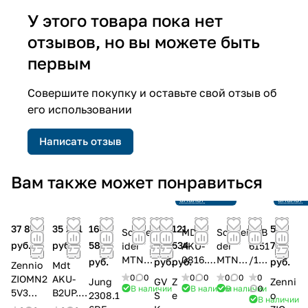
У этого товара пока нет
отзывов, но вы можете быть
первым
Совершите покупку и оставьте свой отзыв об
его использовании
Написать отзыв
Снято с
Снято с
Вам также может понравиться
производства
произв
Ссылка на
Ссылка 
аналог
аналог
37 869
35 261
164
65
121
57
Schne
MDT
Schnei
ABB
руб.
руб.
586
416
534
794
ider
AKU-
der
6151
MTN6
0816.0
MTN6
/11
руб.
руб.
руб.
руб.
Zennio
Mdt
49204
2
48493
U-
0
0
0
0
0
0
0
ZIOMN2
AKU-
Jung
GV
Z
Zenni
Актуа
Актуат
Актуат
500
В наличии
В наличии
В наличии
0
5V3
B2UP.0
2308.1
S
e
o
В наличии
тор
ор
ор для
Рел
MINiBOX
3