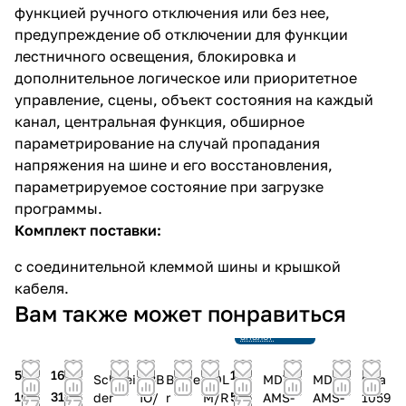
функцией ручного отключения или без нее,
предупреждение об отключении для функции
лестничного освещения, блокировка и
дополнительное логическое или приоритетное
управление, сцены, объект состояния на каждый
канал, центральная функция, обширное
параметрирование на случай пропадания
напряжения на шине и его восстановления,
параметрируемое состояние при загрузке
программы.
Комплект поставки:
с соединительной клеммой шины и крышкой
кабеля.
Снято с
Вам также может понравиться
производства
Ссылка на
аналог
59
169
121
Schnei
ABB
Berke
HDL
MDT
MDT
Gira
100
312
534
der
IO/
r
M/R
AMS-
AMS-
1059