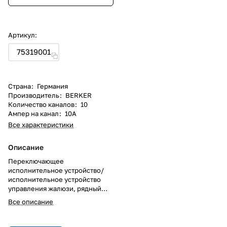
Артикул:
75319001
Страна
:
Германия
Производитель
:
BERKER
Количество каналов
:
10
Ампер на канал
:
10А
Все характеристики
Описание
Переключающее
исполнительное устройство/
исполнительное устройство
управления жалюзи, рядный
встраиваемый прибор (REG), 10
Все описание
А.<br />
10 каналов переключающего
исполнительного устройства/5