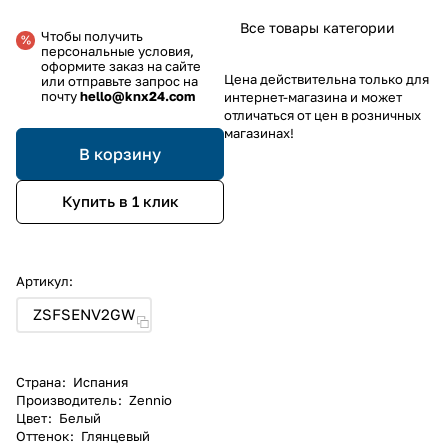
Все товары категории
Чтобы получить
персональные условия,
оформите заказ на сайте
Цена действительна только для
или отправьте запрос на
почту
hello@knx24.com
интернет-магазина и может
отличаться от цен в розничных
магазинах!
В корзину
Купить в 1 клик
Артикул:
ZSFSENV2GW
Страна
:
Испания
Производитель
:
Zennio
Цвет
:
Белый
Оттенок
:
Глянцевый