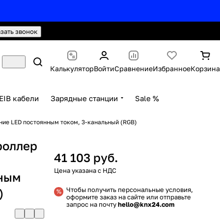
hello@knx24.com
Валюта: Рубли (RUB)
азать звонок
Калькулятор
Войти
Сравнение
Избранное
Корзина
EIB кабели
Зарядные станции
Sale %
ние LED постоянным током, 3-канальный (RGB)
роллер
41 103 руб.
нным
)
Чтобы получить персональные условия,
оформите заказ на сайте или отправьте
запрос на почту
hello@knx24.com