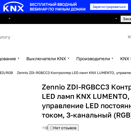
8 495 150 2593
луги
Сотрудничество
Контакты
Зак
дование
Выключатели KNX
Производители
KNX 
LED/RGB
Zennio ZDI-RGBCC3 Контроллер LED ламп KNX LUMENTO, управле
Zennio ZDI-RGBCC3 Конт
LED ламп KNX LUMENTO,
управление LED постоя
током, 3-канальный (RGB
0
Нет отзывов