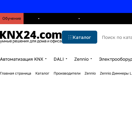
Обучение
О нас
Брошюры
Блог
Решения
Бренды
Ус
Каталог
Автоматизация KNX
DALI
Zennio
Электрообору
Главная страница
Каталог
Производители
Zennio
Zennio Диммеры 