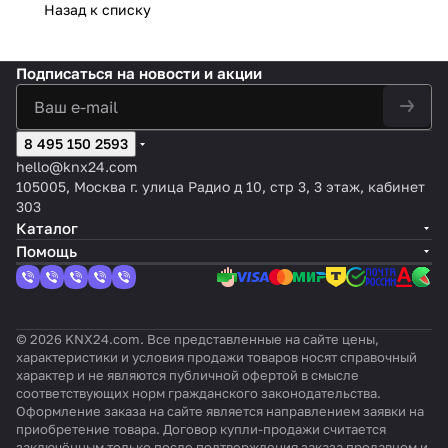
DC
us
EIB 8x
AC
юзи
ьное,
мест
Назад к списку
ое,
,
роль
KNX/
KNX/
канал
230
, 4
AC
ный,
рядный
SMI
хода
EIB,
EIB,
ьный,
В, 1-
кан
230 В,
12–48
встраив
цвет:
цвет:
управ
кана
ала
цвет:
В
аемый
Подписаться
на новости и акции
REG
REG
ление
л DC
12-
REG
посто
прибор
plus
plus
24В=,
12-
48
plus
янног
8А
48 В
В
о
8 495 150 2593
DC
тока
hello@knx24.com
105005, Москва г. улица Радио д 10, стр 3, 3 этаж, кабинет
303
Каталог
Помощь
© 2026 KNX24.com. Все представленные на сайте цены,
характеристики и условия продажи товаров носят справочный
характер и не являются публичной офертой в смысле
соответствующих норм гражданского законодательства.
Оформление заказа на сайте является направлением заявки на
приобретение товара. Договор купли-продажи считается
заключённым только после подтверждения заказа продавцом и