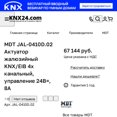
Главная страница
Каталог
Производители
MDT
MDT JAL-0410D.02
67 144 руб.
Актуатор
жалюзийный
KNX/EIB 4x
Рассчитать доставку
канальный,
Нашли дешевле?
управление 24В=,
Гарантия 1 год
8А
0
Нет отзывов
Арт.
JAL-0410D.02
Все товары MDT