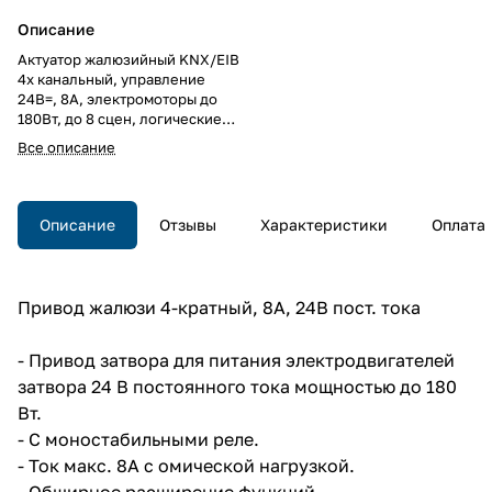
Описание
Актуатор жалюзийный KNX/EIB
4x канальный, управление
24В=, 8А, электромоторы до
180Вт, до 8 сцен, логические
функции, функции затенения /
Все описание
вентиляции / тревоги /
блокировки, ручное
управление, LED индикация, на
DIN рейку, 4TE.
Описание
Отзывы
Характеристики
Оплата
Актуатор жалюзийный KNX/EIB
4x канальный, управление
24В=, 8А, электромоторы до
180Вт, до 8 сцен, логические
Привод жалюзи 4-кратный, 8А, 24В пост. тока
функции, функции затенения /
вентиляции / тревоги /
блокировки, ручное
- Привод затвора для питания электродвигателей
управление, LED индикация, на
затвора 24 В постоянного тока мощностью до 180
DIN рейку, 4TE.
Вт.
- С моностабильными реле.
- Ток макс. 8A с омической нагрузкой.
- Обширное расширение функций.