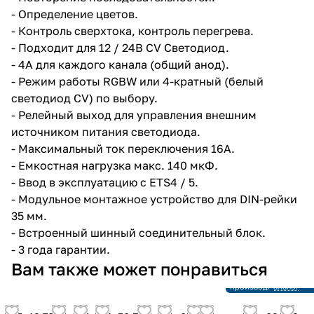
- Определение цветов.
- Контроль сверхтока, контроль перегрева.
- Подходит для 12 / 24В CV Светодиод.
- 4A для каждого канала (общий анод).
- Режим работы RGBW или 4-кратный (белый
светодиод CV) по выбору.
- Релейный выход для управления внешним
источником питания светодиода.
- Максимальный ток переключения 16A.
- Емкостная нагрузка макс. 140 мкФ.
- Ввод в эксплуатацию с ETS4 / 5.
- Модульное монтажное устройство для DIN-рейки
35 мм.
- Встроенный шинный соединительный блок.
- 3 года гарантии.
Снято с
Вам также может понравиться
производс
Снято с
Ссылка на
производства
аналог