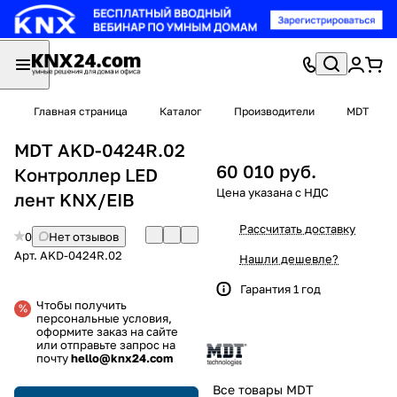
Главная страница
Каталог
Производители
MDT
MDT AKD-0424R.02
60 010 руб.
Контроллер LED
лент KNX/EIB
Рассчитать доставку
0
Нет отзывов
Арт.
AKD-0424R.02
Нашли дешевле?
Гарантия 1 год
Чтобы получить
персональные условия,
оформите заказ на сайте
или отправьте запрос на
почту
hello@knx24.com
Все товары MDT