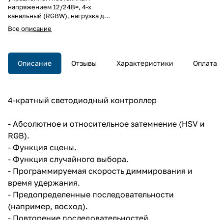
напряжением 12/24В=, 4-x
канальный (RGBW), нагрузка до
4.0А на канал, релейный выход
Все описание
16А/140мкФ, сцены и
последовательности,
диммирование, PWM до 600Гц,
питание 12..24В=, на DIN рейку,
Описание
Отзывы
Характеристики
Оплата
4TE .
4-кратный светодиодный контроллер
- Абсолютное и относительное затемнение (HSV и
RGB).
- Функция сцены.
- Функция случайного выбора.
- Программируемая скорость диммирования и
время удержания.
- Предопределенные последовательности
(например, восход).
- Повторение последовательностей.