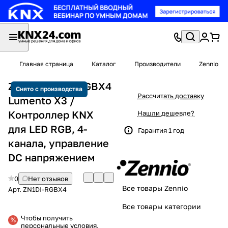
Главная страница
Каталог
Производители
Zennio
Zennio ZN1DI-RGBX4
Снято с производства
Рассчитать доставку
Lumento X3 /
Контроллер KNX
Нашли дешевле?
для LED RGB, 4-
Гарантия 1 год
канала, управление
DC напряжением
0
Нет отзывов
Все товары Zennio
Арт.
ZN1DI-RGBX4
Все товары категории
Чтобы получить
персональные условия,