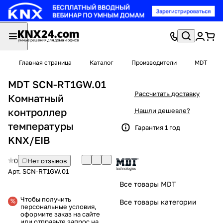
Главная страница
Каталог
Производители
MDT
MDT SCN-RT1GW.01
Рассчитать доставку
Комнатный
контроллер
Нашли дешевле?
температуры
Гарантия 1 год
KNX/EIB
0
Нет отзывов
Арт.
SCN-RT1GW.01
Все товары MDT
Чтобы получить
Все товары категории
персональные условия,
оформите заказ на сайте
или отправьте запрос на