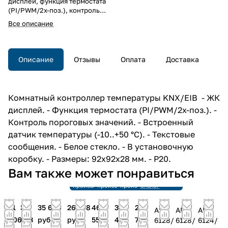
дисплей, функция термостата
(PI/PWM/2х-поз.), контроль
пороговых значений,
Все описание
встроенный датчик
температуры (-10..+50 °C),
текстовые сообщения, белое
стекло, в установочную
Описание
Отзывы
Оплата
Доставка
коробку, 92x92x28 мм, IP20.
Комнатный контроллер
температуры KNX/EIB, ЖК
дисплей, функция термостата
Комнатный контроллер температуры KNX/EIB - ЖК
(PI/PWM/2х-поз.), контроль
дисплей. - Функция термостата (PI/PWM/2х-поз.). -
пороговых значений,
встроенный датчик
Контроль пороговых значений. - Встроенный
температуры (-10..+50 °C),
датчик температуры (-10..+50 °C). - Текстовые
текстовые сообщения, белое
сообщения. - Белое стекло. - В установочную
стекло, в установочную
коробку, 92x92x28 мм, IP20.
коробку. - Размеры: 92x92x28 мм. - P20.
Снято с
Вам также может понравиться
производства
Снято с
Снято с
Снято с
Ссылка на
производства
производства
производства
аналог
51
33
35 696
26 798
46
38
26
ABB
ABB
ABB
606
833
руб.
руб.
559
489
798
6128/
6128/
6124/