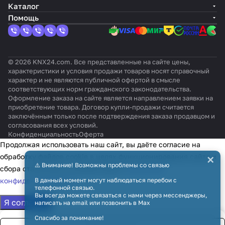
совмест
оттено
кл
t,
к
терм
цвет:
Каталог
Chale
Барха
иний
но с
к:
ав
черн
темпе
остат
глян
Помощь
y
т
актуато
глянце
иш
ый
ратур
,
цевы
рами
вый
,
RAL
ы,
цвет:
й
AKH-
чё
9005
цвет:
Чёрн
белы
Heating
рн
Белый
ый
й
© 2026 KNX24.com. Все представленные на сайте цены,
ый
характеристики и условия продажи товаров носят справочный
характер и не являются публичной офертой в смысле
соответствующих норм гражданского законодательства.
Оформление заказа на сайте является направлением заявки на
приобретение товара. Договор купли-продажи считается
заключённым только после подтверждения заказа продавцом и
согласования всех условий.
Конфиденциальность
Оферта
Продолжая использовать наш сайт, вы даёте согласие на
×
обработку файлов cookie в целях функционирования сайта и
⚠️ Внимание! Возможны проблемы со связью
сбора статистики в соответствии с
политикой
конфиденциальности
В данный момент могут наблюдаться перебои с
телефонной связью.
Вы всегда можете связаться с нами через мессенджеры,
Я согласен
написать на email или позвонить в Max
Спасибо за понимание!