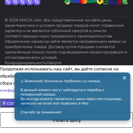
поз./
Глянц
на
дисп
зволь
оттен
ы,
цвет
ПИ/
евый
выбор
леем
ная
ок:
цвет:
:
ШИМ, от
граф
Без
Цвет
сере
© 2026 KNX24.com. Все представленные на сайте цены,
-10 до
ика
оттен
на
бро
характеристики и условия продажи товаров носят справочный
+50°C
ка
выбор
характер и не являются публичной офертой в смысле
соответствующих норм гражданского законодательства.
Оформление заказа на сайте является направлением заявки на
приобретение товара. Договор купли-продажи считается
заключённым только после подтверждения заказа продавцом и
согласования всех условий.
Конфиденциальность
Оферта
Продолжая использовать наш сайт, вы даёте согласие на
×
обработку файлов cookie в целях функционирования сайта и
⚠️ Внимание! Возможны проблемы со связью
сбора статистики в соответствии с
политикой
конфиденциальности
В данный момент могут наблюдаться перебои с
телефонной связью.
Вы всегда можете связаться с нами через мессенджеры,
Я согласен
написать на email или позвонить в Max
Спасибо за понимание!
Узнать цену