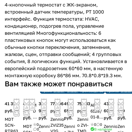
4-кнопочный термостат с ЖК-экраном,
встроенный датчик температуры, PT 1000
интерфейс. Функция термостата: HVAC,
кондиционер, подогрев пола, управление
вентиляцией Многофункциональность: 6
пластиковых кнопок могут использоваться как
обычные кнопки переключения, затемнения,
жалюзи, сцен, отправки сообщений; 4 групповых
события, 8 логических функций. Установливается в
европейский подрозетник 60*60 мм, в настенную
монтажную коробоку 86*86 мм. 70.8*0.8*19.3 мм.
Снято с
Снято с
Снято 
Вам также может понравиться
производства
производства
произ
Снято с
Ссылка на
Ссылка на
Снято с
Снято с
Ссылка
производства
аналог
аналог
производства
производства
аналог
41 311
41
32
77 406
49
75 633
43
27
M
ABB
руб.
311
966
руб.
657
руб.
606
019
D
6128/
T
01-84-
руб.
руб.
руб.
руб.
руб.
MDT
Zennio
Zenni
BE
500
0
0
0
SCN-
ZVIZ35
o ZVI-
MDT
Zenni
Zenni
Zennio
Zen
-
Термо
0
В наличии
RTR63S.
V2GW
TMDV-