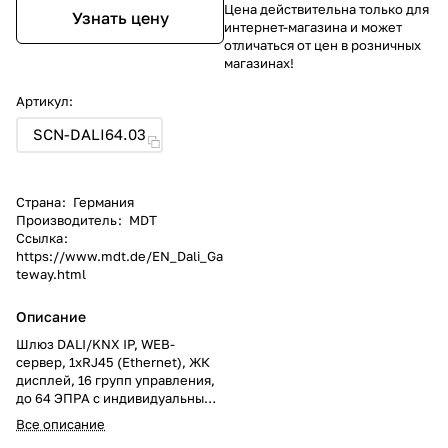
Цена действительна только для
Узнать цену
интернет-магазина и может
отличаться от цен в розничных
магазинах!
Артикул:
SCN-DALI64.03
Страна
:
Германия
Производитель
:
MDT
Ссылка
:
https://www.mdt.de/EN_Dali_Ga
teway.html
Описание
Шлюз DALI/KNX IP, WEB-
сервер, 1хRJ45 (Ethernet), ЖК
дисплей, 16 групп управления,
до 64 ЭПРА с индивидуальным
управлением, контроль цвета
Все описание
по стандарту DALI DT8, ручное