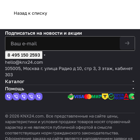
ди
ния и
льны
балласто
LED,
Lu
мое
Whi
2
мм
до 128
й
в и 16
CFL), 2-
me
управ
te
Цвет
Назад к списку
ер
ЭПРА
групп - 1
канальн
nto
ление
Plus
ной
канал
ый
X4
белым
KN
1-
v2
/RGB
X
мест
Подписаться
на новости и акции
ный
8 495 150 2593
hello@knx24.com
105005, Москва г. улица Радио д 10, стр 3, 3 этаж, кабинет
303
Каталог
Помощь
© 2026 KNX24.com. Все представленные на сайте цены,
характеристики и условия продажи товаров носят справочный
характер и не являются публичной офертой в смысле
соответствующих норм гражданского законодательства.
Оформление заказа на сайте является направлением заявки на