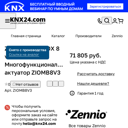
Главная страница
Каталог
Производители
Zennio
Zennio MAXinBOX 8
Снято с производства
71 805 руб.
Ссылка на аналог
v3
Многофункциональный
актуатор ZIOMB8V3
Рассчитать доставку
Нашли дешевле?
0
Нет отзывов
Арт.
ZIOMB8V3
Гарантия 1 год
Чтобы получить
персональные условия,
оформите заказ на сайте
или отправьте запрос на
почту
hello@knx24.com
Все товары Zennio