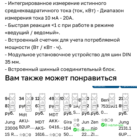
- Интегрированное измерение истинного
среднеквадратичного тока (ток, кВт) - Диапазон
измерения тока 10 мА - 20A.
- Быстрая реакция <1 с при работе в режиме
«ведущий / ведомый».
- Встроенный счетчик для учета потребляемой
мощности (Вт / кВт · ч).
- Модульное установочное устройство для шин DIN
35 мм.
- Встроенный шинный соединительный блок.
Снято с
Вам также может понравиться
производства
Ссылка на
Снято с
аналог
произво
94
34 649
121
49 820
56
140
28
21
ABB
Berker
838
руб.
679
руб.
859
702
293
899
SA/
7531901
S8.
0
руб.
руб.
руб.
руб.
руб.
руб.
Mdt
MDT
16.2
Актуато
0
0
0
AKU-
AKK-
Jung
MDT
Gira
Jun
Zen
Jung
.1
р
0
В наличии
B2UP.0
0416.0
23006
AKS-
104
g
nio
2131.1
В наличии
Рел
(Исполн
3
3
1S R
1616.0
500
220
ZIOI
6UP
0
0
0
0
ейн
ительно