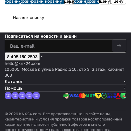
ор
уа
атом
ией
корзину
корзину
корзину
корзину
цену
цену
корзину
корзину
цену
цену
KNX eTR
ор KNX
кана
кана
лючат
ионал
то
KNX
тока,
102 FC,
жалюз
лов,
ла,
еля
ьный
р
KNX
угольно-
ийный,
20А
20А
KNX,
актуа
Назад к списку
черный
8-
KNX
KNX
2-
тор,
RAL 9005
каналь
Secur
Secur
местн
8-
ный
e
e
ый
канал
Подписаться
на новости и акции
.
8 495 150 2593
hello@knx24.com
105005, Москва г. улица Радио д 10, стр 3, 3 этаж, кабинет
303
Каталог
Помощь
© 2026 KNX24.com. Все представленные на сайте цены,
характеристики и условия продажи товаров носят справочный
характер и не являются публичной офертой в смысле
соответствующих норм гражданского законодательства.