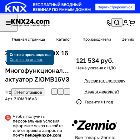
Главная страница
Каталог
Производители
Zennio
Zennio MAXinBOX 16
Снято с производства
121 534 руб.
Ссылка на аналог
v3
Многофункциональный
актуатор ZIOMB16V3
Рассчитать доставку
Нашли дешевле?
0
Нет отзывов
Арт.
ZIOMB16V3
Гарантия 1 год
Чтобы получить
персональные условия,
оформите заказ на сайте
или отправьте запрос на
почту
hello@knx24.com
Все товары Zennio