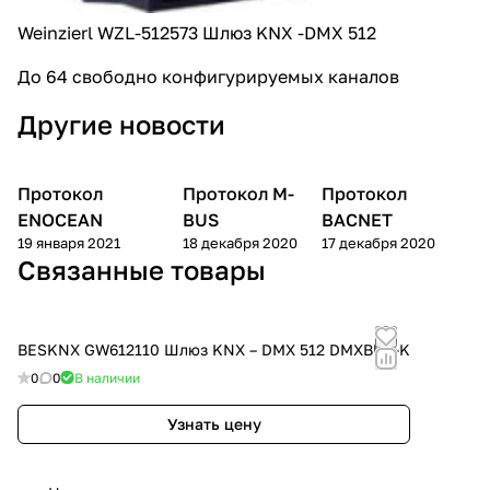
Weinzierl WZL-512573 Шлюз KNX -DMX 512
До 64 свободно конфигурируемых каналов
Другие новости
Протокол
Протокол M-
Протокол
База знаний
База знаний
База знаний
ENOCEAN
BUS
BACNET
19 января 2021
18 декабря 2020
17 декабря 2020
Связанные товары
BESKNX GW612110 Шлюз KNX – DMX 512 DMXBUS-K
0
0
В наличии
Узнать цену