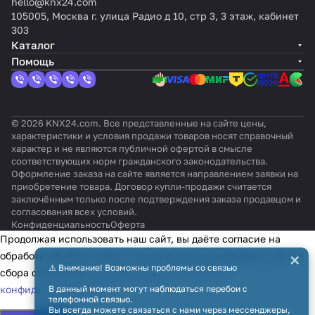
датч
пус
скрыт
темп
темп
ерату
hello@knx24.com
ацит,
Поляр
ок:
управл
иком
е
ого
ерату
ерат
ры,
105005, Москва г. улица Радио д 10, стр 3, 3 этаж, кабинет
оттен
ная
Поляр
ение
влаж
Squ
монта
ры,
уры,
цвет:
303
ок:
белиз
ная
2-х
ност
are
жа,
цвет:
цвет:
Белы
Каталог
Барх
на, с
белиз
поз./
и Z35
TMD
цвет:
Белы
Серы
й,
Помощь
атны
эффек
на,
ПИ/
v3,
,
Белы
й,
й,
оттен
й лак
том
матов
ШИМ,
цвет:
цве
й,
оттен
оттен
ок:
барха
ый
от -10
антр
т:
оттен
ок:
ок:
Слон
та
до
ацит
Сер
ок:
Слон
Свет
овая
© 2026 KNX24.com. Все представленные на сайте цены,
+50°C
ебр
Глянц
овая
лый
кость
характеристики и условия продажи товаров носят справочный
яны
евый
кость
характер и не являются публичной офертой в смысле
й
соответствующих норм гражданского законодательства.
Оформление заказа на сайте является направлением заявки на
приобретение товара. Договор купли-продажи считается
заключённым только после подтверждения заказа продавцом и
согласования всех условий.
Конфиденциальность
Оферта
Продолжая использовать наш сайт, вы даёте согласие на
×
обработку файлов cookie в целях функционирования сайта и
⚠️ Внимание! Возможны проблемы со связью
сбора статистики в соответствии с
политикой
конфиденциальности
В данный момент могут наблюдаться перебои с
телефонной связью.
Вы всегда можете связаться с нами через мессенджеры,