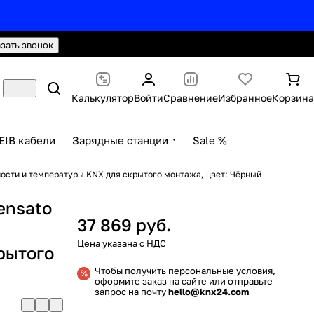
hello@knx24.com
Валюта: Рубли (RUB)
азать звонок
Калькулятор
Войти
Сравнение
Избранное
Корзина
EIB кабели
Зарядные станции
Sale %
ности и температуры KNX для скрытого монтажа, цвет: Чёрный
ensato
37 869 руб.
рытого
Чтобы получить персональные условия,
оформите заказ на сайте или отправьте
запрос на почту
hello@knx24.com