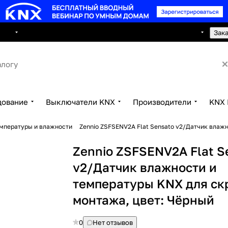
8 495 150 2593
луги
Сотрудничество
Контакты
Зак
дование
Выключатели KNX
Производители
KNX 
емпературы и влажности
Zennio ZSFSENV2A Flat Sensato v2/Датчик влаж
Zennio ZSFSENV2A Flat S
v2/Датчик влажности и
температуры KNX для ск
монтажа, цвет: Чёрный
0
Нет отзывов