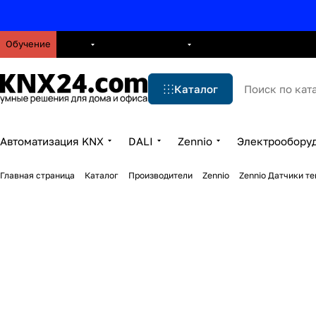
Обучение
О нас
Брошюры
Блог
Решения
Бренды
Ус
Каталог
Автоматизация KNX
DALI
Zennio
Электрообору
Главная страница
Каталог
Производители
Zennio
Zennio Датчики т