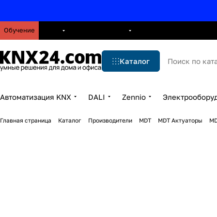
Обучение
О нас
Брошюры
Блог
Решения
Бренды
Ус
Каталог
Автоматизация KNX
DALI
Zennio
Электрообору
Главная страница
Каталог
Производители
MDT
MDT Актуаторы
MD