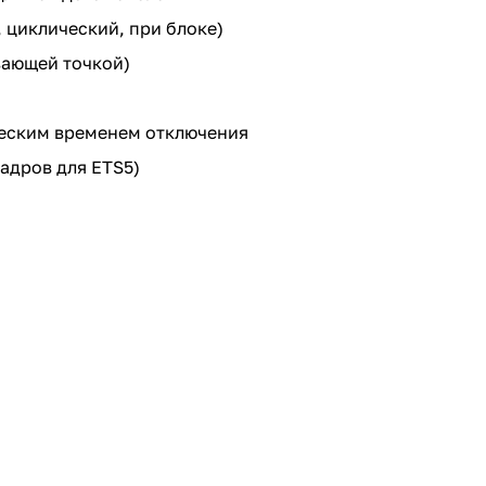
циклический, при блоке)
авающей точкой)
еским временем отключения
адров для ETS5)