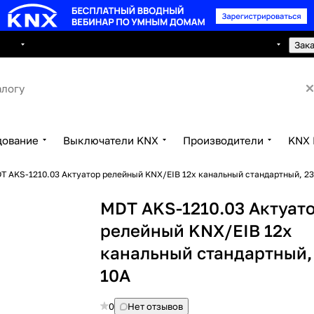
8 495 150 2593
луги
Сотрудничество
Контакты
Зак
дование
Выключатели KNX
Производители
KNX 
T AKS-1210.03 Актуатор релейный KNX/EIB 12x канальный стандартный, 23
MDT AKS-1210.03 Актуат
релейный KNX/EIB 12x
канальный стандартный,
10A
0
Нет отзывов