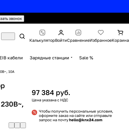
hello@knx24.com
Валюта: Рубли (RUB)
азать звонок
Калькулятор
Войти
Сравнение
Избранное
Корзина
EIB кабели
Зарядные станции
Sale %
0В~, 10A
ор
97 384 руб.
 230В~,
Чтобы получить персональные условия,
оформите заказ на сайте или отправьте
запрос на почту
hello@knx24.com