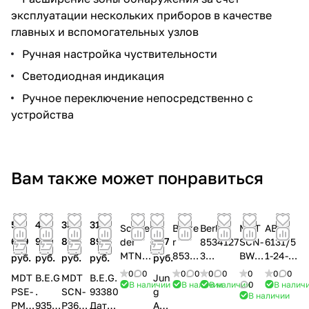
эксплуатации нескольких приборов в качестве
главных и вспомогательных узлов
Ручная настройка чуствительности
Светодиодная индикация
Ручное переключение непосредственно с
устройства
Вам также может понравиться
51
40
33
31
81
Schnei
Berke
Berker
MDT
ABB
639
909
800
891
237
der
r
8534127
SCN-
6131/5
MTN63
8534
3
BWM
1-24-
руб.
руб.
руб.
руб.
руб.
1846
2185
Инфрак
55.01
500
0
0
0
0
0
0
0
0
0
MDT
B.E.G
MDT
B.E.G.
Jun
Датчи
Датч
расный
Датч
Датчи
В наличии
В наличии
В наличии
0
В налич
PSE-
.
SCN-
93380
g
В наличии
к
ик
датчик
ик
к
PMC
9352
P360
Датчи
A32