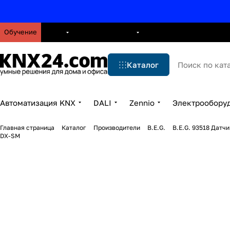
Обучение
О нас
Брошюры
Блог
Решения
Бренды
Ус
Каталог
Автоматизация KNX
DALI
Zennio
Электрообору
Главная страница
Каталог
Производители
B.E.G.
B.E.G. 93518 Датч
DX-SM