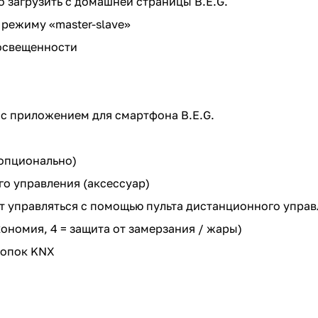
 загрузить с домашней страницы B.E.G.
режиму «master-slave»
освещенности
c приложением для смартфона B.E.G.
опционально)
о управления (аксессуар)
 управляться с помощью пульта дистанционного упра
кономия, 4 = защита от замерзания / жары)
нопок KNX