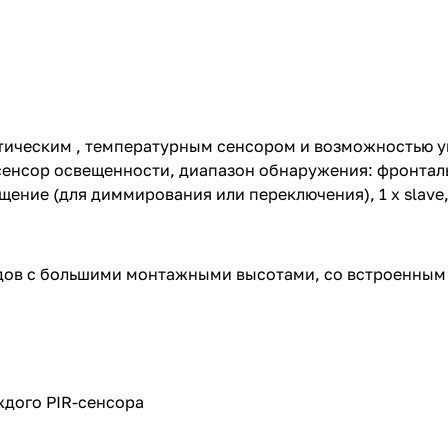
стическим , температурным сенсором и возможностью 
сенсор освещенности, диапазон обнаружения: фронтальн
вещение (для диммирования или переключения), 1 х slave
адов с большими монтажными высотами, со встроенны
ждого PIR-сенсора