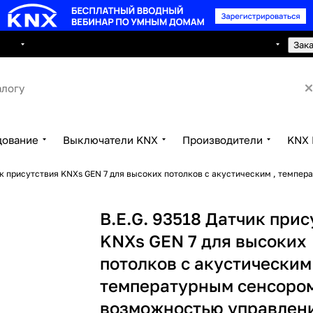
8 495 150 2593
луги
Сотрудничество
Контакты
Зак
дование
Выключатели KNX
Производители
KNX 
ик присутствия KNXs GEN 7 для высоких потолков с акустическим , темп
B.E.G. 93518 Датчик при
KNXs GEN 7 для высоких
потолков с акустическим 
температурным сенсоро
возможностью управлен