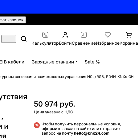
hello@knx24.com
Валюта: Рубли (RUB)
азать звонок
Калькулятор
Войти
Сравнение
Избранное
Корзина
EIB кабели
Зарядные станции
Sale %
ературным сенсором и возможностью управления HCL/RGB, PD4N-KNXs-GH-
сутствия
50 974 руб.
,
м и
Чтобы получить персональные условия,
оформите заказ на сайте или отправьте
запрос на почту
hello@knx24.com
ия