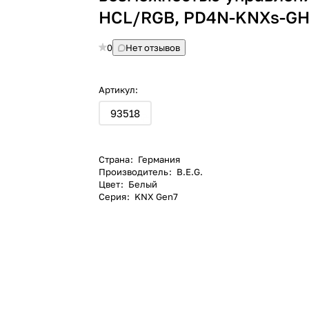
HCL/RGB, PD4N-KNXs-G
0
Нет отзывов
Артикул:
93518
Страна
:
Германия
Производитель
:
B.E.G.
Цвет
:
Белый
Серия
:
KNX Gen7