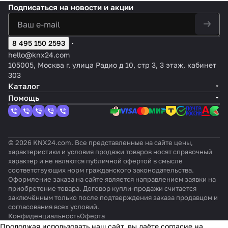
й, 8-
20
ор
A/200
ртный,
на
Подписаться
на новости и акции
канал
v2
жалюз
мкФ
230В~,
л,
ьный
и, 8
@230
16A
20
групп
В~
А
8 495 150 2593
hello@knx24.com
105005, Москва г. улица Радио д 10, стр 3, 3 этаж, кабинет
303
Каталог
Помощь
© 2026 KNX24.com. Все представленные на сайте цены,
характеристики и условия продажи товаров носят справочный
характер и не являются публичной офертой в смысле
соответствующих норм гражданского законодательства.
Оформление заказа на сайте является направлением заявки на
приобретение товара. Договор купли-продажи считается
заключённым только после подтверждения заказа продавцом и
согласования всех условий.
Конфиденциальность
Оферта
Продолжая использовать наш сайт, вы даёте согласие на