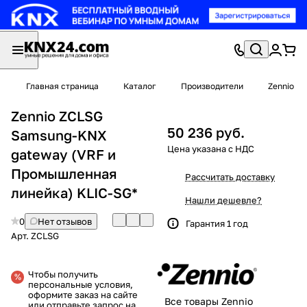
Главная страница
Каталог
Производители
Zennio
Zennio ZCLSG
50 236 руб.
Samsung-KNX
gateway (VRF и
Промышленная
Рассчитать доставку
линейка) KLIC-SG*
Нашли дешевле?
0
Нет отзывов
Гарантия 1 год
Арт.
ZCLSG
Чтобы получить
персональные условия,
оформите заказ на сайте
Все товары Zennio
или отправьте запрос на