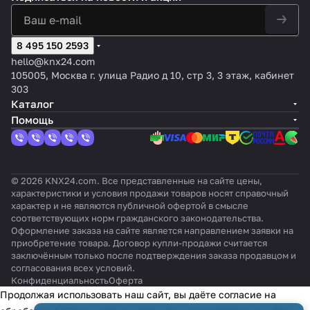
Baxi в
(серии
ров
конди
ени
для
в
s для
конд
EIB
систем
Comme
Daikin
ционе
я
уст
Pana
конди
ици
для
ы
rcial &
(сери
ров
кон
рой
soni
ционе
онер
конди
управл
VRF)
и SKY
Daikin
8 495 150 2593
диц
ств
c
ров
ов
ционе
ения
INMBS
Air /
Daichi
ион
Baxi
(сер
Samsu
LG
ров
hello@knx24.com
KNX
SAM00
VRV)
(Dome
ера
R41
ии
ng
Elec
Hitac
105005, Москва г. улица Радио д 10, стр 3, 3 этаж, кабинет
TP-1
1R000
stic)
ми
0a
ECOi
(ECOi
troni
hi
303
Fuji
/
&
cs
(сери
Каталог
tsu
PACi
PACi)
й
Помощь
)
Yutaki
)
© 2026 KNX24.com. Все представленные на сайте цены,
характеристики и условия продажи товаров носят справочный
характер и не являются публичной офертой в смысле
соответствующих норм гражданского законодательства.
Оформление заказа на сайте является направлением заявки на
приобретение товара. Договор купли-продажи считается
заключённым только после подтверждения заказа продавцом и
согласования всех условий.
Конфиденциальность
Оферта
Продолжая использовать наш сайт, вы даёте согласие на