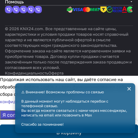
Помощь
KNX
входа
(PAC,
City
& VRF)
001R
KX6,
ECOi
(ECOi
2-
TP-1
VRF)
Multi)
000
KXR6
/
&
кан
)
PACi)
PACi)
ал.
© 2026 KNX24.com. Все представленные на сайте цены,
характеристики и условия продажи товаров носят справочный
характер и не являются публичной офертой в смысле
соответствующих норм гражданского законодательства.
Оформление заказа на сайте является направлением заявки на
приобретение товара. Договор купли-продажи считается
заключённым только после подтверждения заказа продавцом и
согласования всех условий.
Конфиденциальность
Оферта
Продолжая использовать наш сайт, вы даёте согласие на
×
обработку файлов cookie в целях функционирования сайта и
⚠️ Внимание! Возможны проблемы со связью
сбора статистики в соответствии с
политикой
конфиденциальности
В данный момент могут наблюдаться перебои с
телефонной связью.
Вы всегда можете связаться с нами через мессенджеры,
Я согласен
написать на email или позвонить в Max
Спасибо за понимание!
В корзину