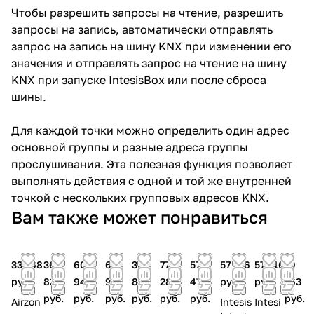
Чтобы разрешить запросы на чтение, разрешить
запросы на запись, автоматически отправлять
запрос на запись на шину KNX при изменении его
значения и отправлять запрос на чтение на шину
KNX при запуске IntesisBox или после сброса
шины.
Для каждой точки можно определить один адрес
основной группы и разные адреса группы
прослушивания. Эта полезная функция позволяет
выполнять действия с одной и той же внутренней
точкой с нескольких групповых адресов KNX.
Вам также может понравиться
33 768
36
60
60
36
77
577
57 216
57 216
19
руб.
834
941
941
834
288
476
руб.
руб.
763
руб.
руб.
руб.
руб.
руб.
руб.
руб.
Airzon
Intesis
Intesi