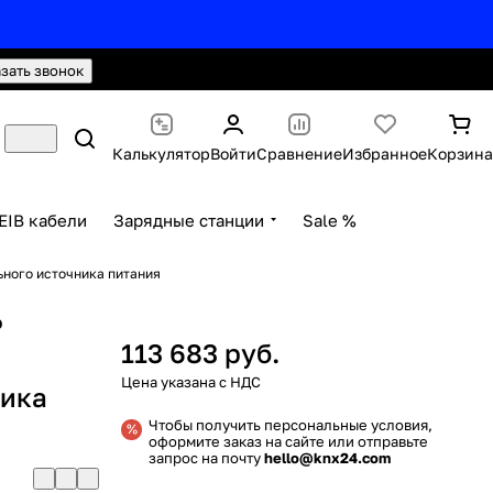
hello@knx24.com
Валюта: Рубли (RUB)
азать звонок
Калькулятор
Войти
Сравнение
Избранное
Корзина
EIB кабели
Зарядные станции
Sale %
ьного источника питания
P
113 683 руб.
ника
Чтобы получить персональные условия,
оформите заказ на сайте или отправьте
запрос на почту
hello@knx24.com