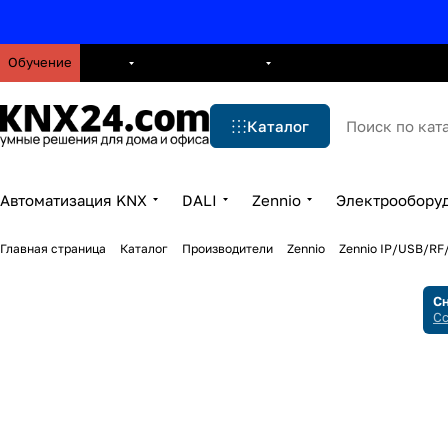
Обучение
О нас
Брошюры
Блог
Решения
Бренды
Ус
Каталог
Автоматизация KNX
DALI
Zennio
Электрообору
Главная страница
Каталог
Производители
Zennio
Zennio IP/USB/R
Сн
Сс