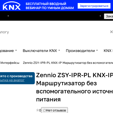
8 495 150 2593
луги
Сотрудничество
Контакты
Зак
дование
Выключатели KNX
Производители
KNX 
F/Интерфейсы
Zennio ZSY-IPR-PL KNX-IP Маршрутизатор без вспомогател
Zennio ZSY-IPR-PL KNX-I
ято с производства
ылка на аналог
Маршрутизатор без
вспомогательного источ
питания
0
Нет отзывов