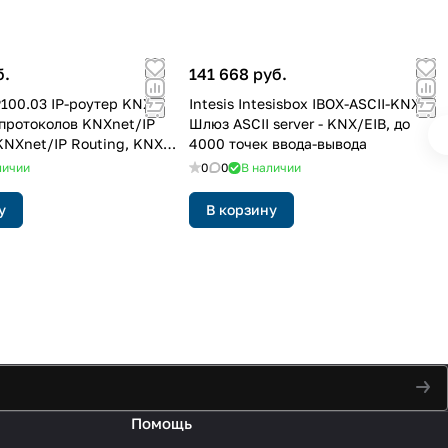
б.
141 668 руб.
100.03 IP-роутер KNX,
Intesis Intesisbox IBOX-ASCII-KNX /
протоколов KNXnet/IP
Шлюз ASCII server - KNX/EIB, до
KNXnet/IP Routing, KNX
4000 точек ввода-вывода
 KNX Data Secure
личии
0
0
В наличии
у
В корзину
Помощь