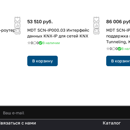
53 510 руб.
86 006 ру
-роутер
MDT SCN-IP000.03 Интерфейс
MDT SCN-IP
данных KNX-IP для сетей KNX
поддержка 
Tunneling, 
0
0
В наличии
IP Secure и
0
0
В на
В корзину
В корзин
Связаться с нами
Каталог