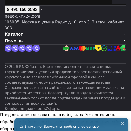
и
8 495 150 2593
hello@knx24.com
105005, Москва г. улица Радио д 10, стр 3, 3 этаж, кабинет
303
Каталог
Помощь
© 2026 KNX24.com. Все представленные на сайте цены,
характеристики и условия продажи товаров носят справочный
характер и не являются публичной офертой в смысле
соответствующих норм гражданского законодательства.
Оформление заказа на сайте является направлением заявки на
приобретение товара. Договор купли-продажи считается
заключённым только после подтверждения заказа продавцом и
согласования всех условий.
Конфиденциальность
Оферта
Продолжая использовать наш сайт, вы даёте согласие на
×
обработку файлов cookie в целях функционирования сайта и
⚠️ Внимание! Возможны проблемы со связью
сбора статистики в соответствии с
политикой