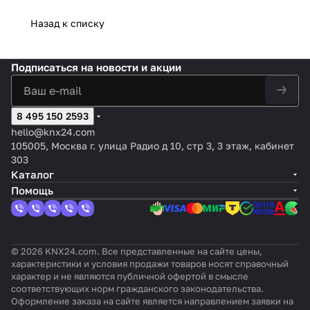
230В
, KNX-IP
10 /
ый
abu
выход
льт
ажа
0мкФ
м
AC
интерф
H /
прив
s
ов)
ис
Назад к списку
10A
@230В
управ
KNX/E
ейсом
KNX
од),
KNX
KNX
та
на
~рейку
ление
IB
ALLinBO
REG,
2-х
/EIB
MINiB
нц
кана
, 12TE
м
REG,
X 1612
цвет:
крат
), 4-
OX
ия
л
Подписаться
на новости и акции
цвет:
Белы
ный
кан
QUAT
KN
REG
й
аль
RO
X
plus
ное
8 495 150 2593
hello@knx24.com
105005, Москва г. улица Радио д 10, стр 3, 3 этаж, кабинет
303
Каталог
Помощь
© 2026 KNX24.com. Все представленные на сайте цены,
характеристики и условия продажи товаров носят справочный
характер и не являются публичной офертой в смысле
соответствующих норм гражданского законодательства.
Оформление заказа на сайте является направлением заявки на