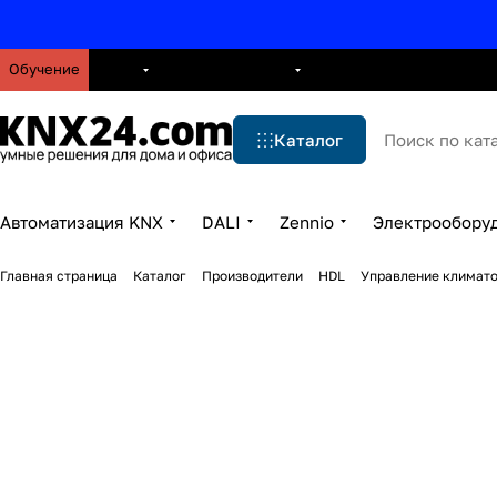
Обучение
О нас
Брошюры
Блог
Решения
Бренды
Ус
Каталог
Автоматизация KNX
DALI
Zennio
Электрообору
Главная страница
Каталог
Производители
HDL
Управление климат