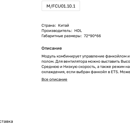
M/FCU01.10.1
Страна
:
Китай
Производитель
:
HDL
Габаритные размеры
:
72*90*66
Описание
Модуль комбинирует управление фанкойлом и
полом. Для вентилятора можно выставить Выс
Среднюю и Низкую скорость, а также режим на
охлаждения, если выбран фанкойл в ETS. Может
каналами теплого пола. Поддерживает 7 темп
Все описание
датчиков.
ставка