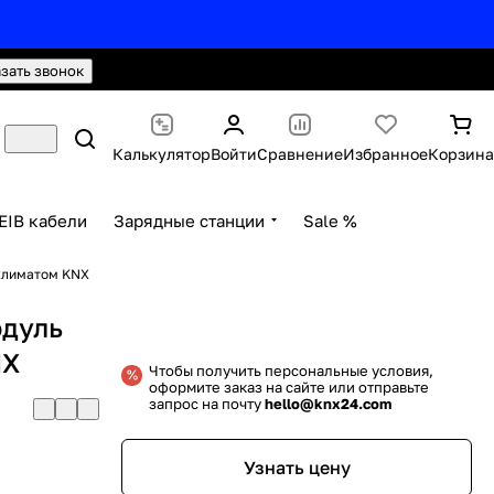
hello@knx24.com
Валюта: Рубли (RUB)
азать звонок
Калькулятор
Войти
Сравнение
Избранное
Корзина
EIB кабели
Зарядные станции
Sale %
 климатом KNX
одуль
NX
Чтобы получить персональные условия,
оформите заказ на сайте или отправьте
запрос на почту
hello@knx24.com
Узнать цену