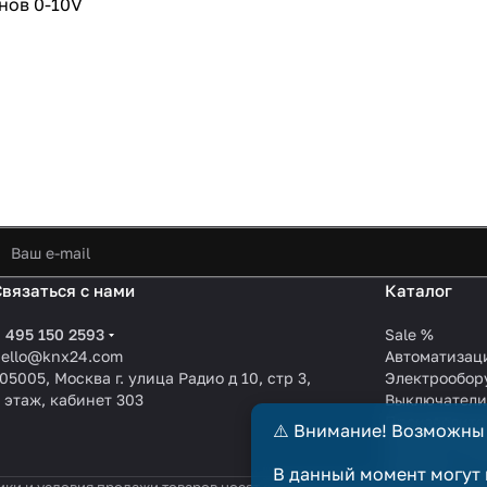
нов 0-10V
Связаться с нами
Каталог
 495 150 2593
Sale %
hello@knx24.com
Автоматизац
05005, Москва г. улица Радио д 10, стр 3,
Электрообор
 этаж, кабинет 303
Выключател
Производите
⚠️ Внимание! Возможны
KNX EIB кабе
Зарядные ст
В данный момент могут 