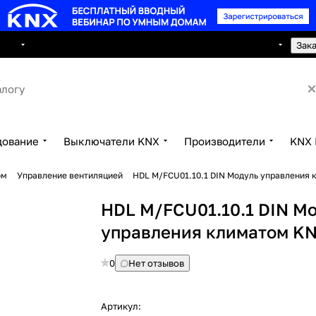
8 495 150 2593
луги
Сотрудничество
Контакты
Зак
дование
Выключатели KNX
Производители
KNX 
ом
Управление вентиляцией
HDL M/FCU01.10.1 DIN Модуль управления
HDL M/FCU01.10.1 DIN М
управления климатом K
0
Нет отзывов
Артикул: