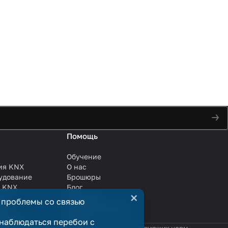
Помощь
Обучение
ия KNX
О нас
удование
Брошюры
и KNX
Блог
×
ли
Решения
 проблемы со связью
ли
Сотрудничество
анции
Услуги
наблюдаться перебои с